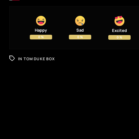
Happy
Sad
Excited
0
%
0
%
0
%
IN
TOM DUKE BOX