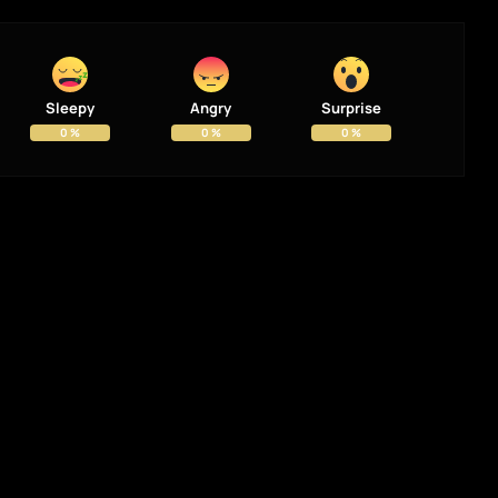
Sleepy
Angry
Surprise
0
%
0
%
0
%