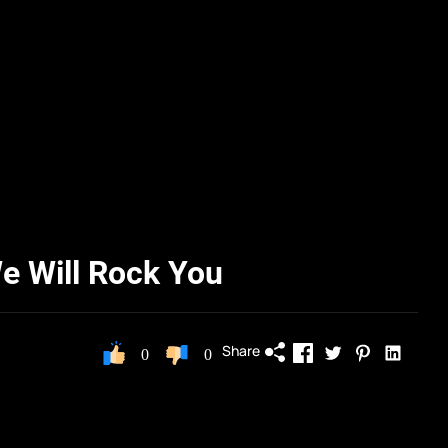
We Will Rock You
Share
0
0