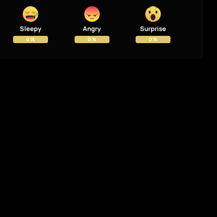
Sleepy
Angry
Surprise
0
%
0
%
0
%