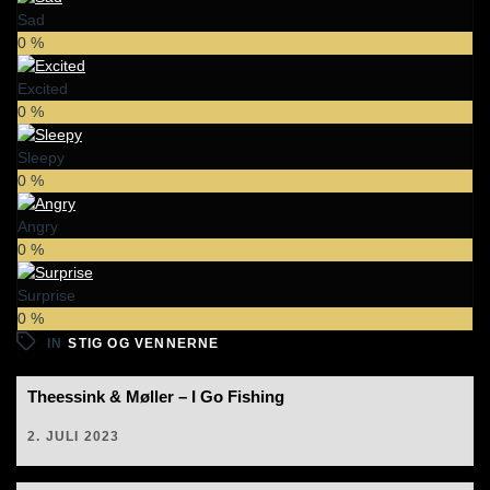
Sad
0
%
Excited
0
%
Sleepy
0
%
Angry
0
%
Surprise
0
%
IN
STIG OG VENNERNE
Theessink & Møller – I Go Fishing
2. JULI 2023