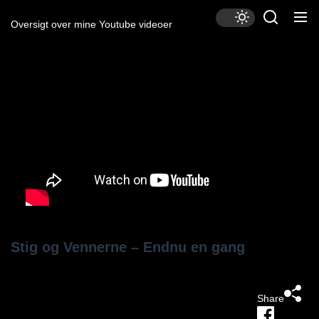
Skip
to
Oversigt over mine Youtube videoer
the
content
Stig og Vennerne – Endnu en gang
Share