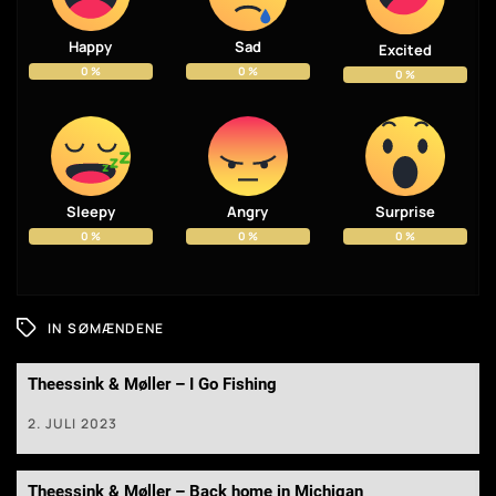
Happy
Sad
Excited
0
%
0
%
0
%
Sleepy
Angry
Surprise
0
%
0
%
0
%
IN
SØMÆNDENE
Theessink & Møller – I Go Fishing
2. JULI 2023
Theessink & Møller – Back home in Michigan