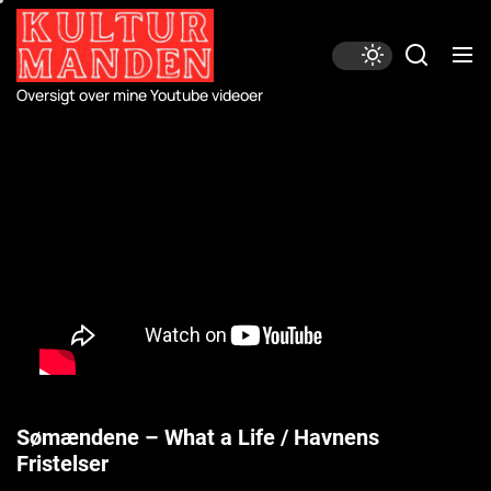
Skip
to
the
content
Oversigt over mine Youtube videoer
Sømændene – What a Life / Havnens
Fristelser