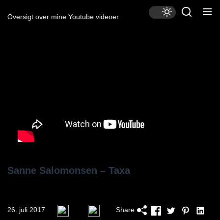
Skip
to
Oversigt over mine Youtube videoer
the
content
Sanne Salomonsen – Taxa
26. juli 2017
Share
0
0