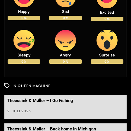
Happy
Sad
Excited
0
%
0
%
0
%
Sleepy
Angry
Surprise
0
%
0
%
0
%
IN
QUEEN MACHINE
Theessink & Møller – I Go Fishing
2. JULI 2023
Theessink & Møller – Back home in Michigan