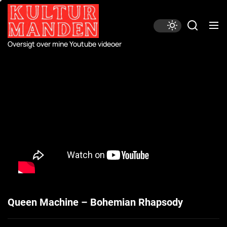
Skip
to
the
content
Oversigt over mine Youtube videoer
Queen Machine – Bohemian Rhapsody