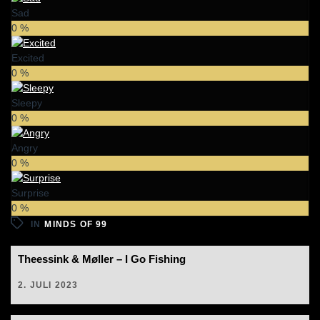
Sad
0
%
Excited
0
%
Sleepy
0
%
Angry
0
%
Surprise
0
%
IN
MINDS OF 99
Theessink & Møller – I Go Fishing
2. JULI 2023