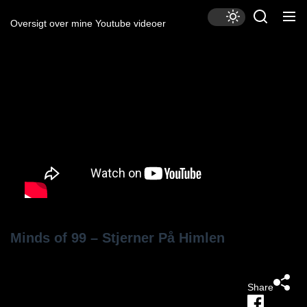
Skip
to
Oversigt over mine Youtube videoer
the
content
Minds of 99 – Stjerner På Himlen
Share