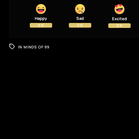
Happy
Sad
Excited
0
%
0
%
0
%
IN
MINDS OF 99