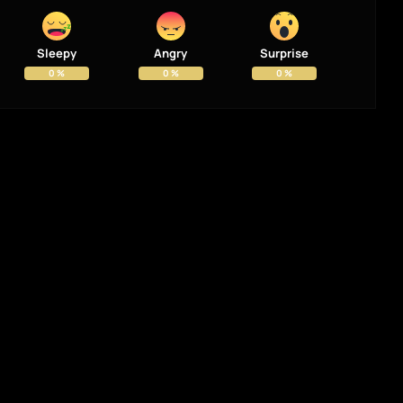
Sleepy
Angry
Surprise
0
%
0
%
0
%