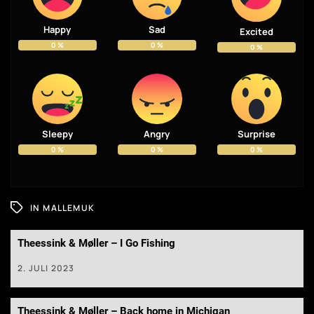
Happy
Sad
Excited
0
%
0
%
0
%
Sleepy
Angry
Surprise
0
%
0
%
0
%
IN
MALLEMUK
Theessink & Møller – I Go Fishing
2. JULI 2023
Theessink & Møller – Back home in Michigan