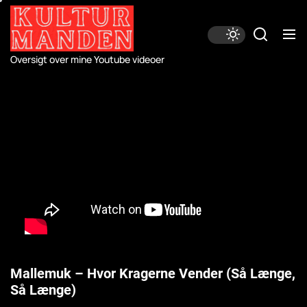
Skip
to
the
content
Oversigt over mine Youtube videoer
Mallemuk – Hvor Kragerne Vender (Så L​æ​nge,
Så L​æ​nge)