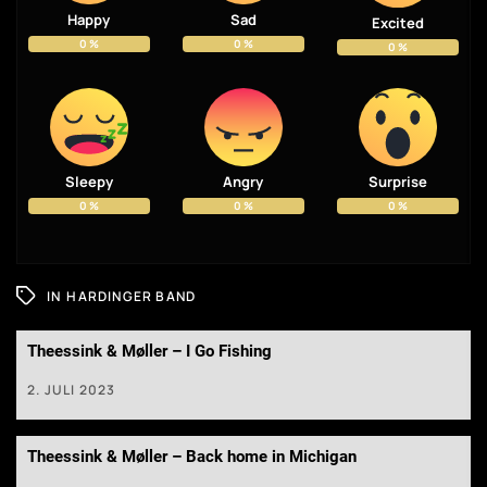
Happy
Sad
Excited
0
%
0
%
0
%
Sleepy
Angry
Surprise
0
%
0
%
0
%
IN
HARDINGER BAND
Theessink & Møller – I Go Fishing
2. JULI 2023
Theessink & Møller – Back home in Michigan