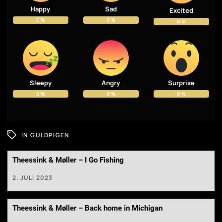
Happy
Sad
Excited
0
%
0
%
0
%
Sleepy
Angry
Surprise
0
%
0
%
0
%
IN
GULDPIGEN
Theessink & Møller – I Go Fishing
2. JULI 2023
Theessink & Møller – Back home in Michigan