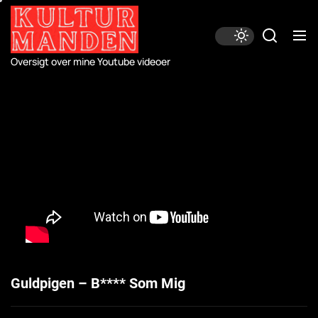
Skip
to
the
content
Oversigt over mine Youtube videoer
Guldpigen – B**** Som Mig